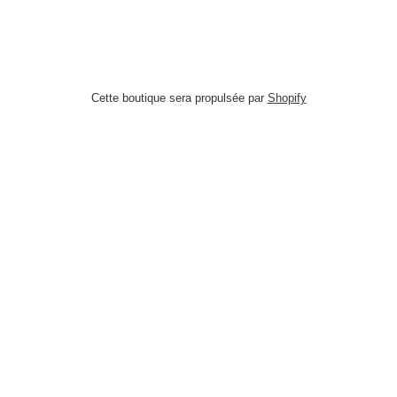
FACEBOOK
TWITTER
PINTERE
Cette boutique sera propulsée par
Shopify